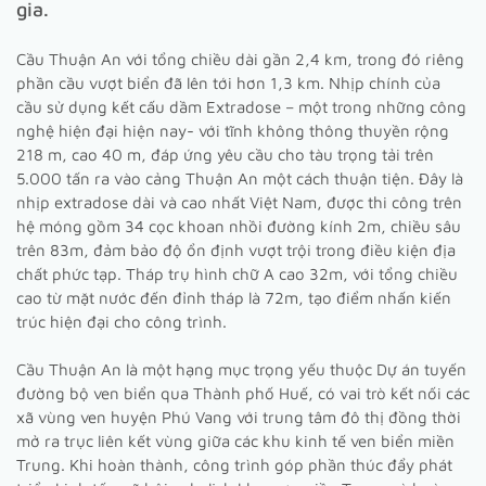
gia.
Cầu Thuận An với tổng chiều dài gần 2,4 km, trong đó riêng
phần cầu vượt biển đã lên tới hơn 1,3 km. Nhịp chính của
cầu sử dụng kết cấu dầm Extradose – một trong những công
nghệ hiện đại hiện nay- với tĩnh không thông thuyền rộng
218 m, cao 40 m, đáp ứng yêu cầu cho tàu trọng tải trên
5.000 tấn ra vào cảng Thuận An một cách thuận tiện. Đây là
nhịp extradose dài và cao nhất Việt Nam, được thi công trên
hệ móng gồm 34 cọc khoan nhồi đường kính 2m, chiều sâu
trên 83m, đảm bảo độ ổn định vượt trội trong điều kiện địa
chất phức tạp. Tháp trụ hình chữ A cao 32m, với tổng chiều
cao từ mặt nước đến đỉnh tháp là 72m, tạo điểm nhấn kiến
trúc hiện đại cho công trình.
Cầu Thuận An là một hạng mục trọng yếu thuộc Dự án tuyến
đường bộ ven biển qua Thành phố Huế, có vai trò kết nối các
xã vùng ven huyện Phú Vang với trung tâm đô thị đồng thời
mở ra trục liên kết vùng giữa các khu kinh tế ven biển miền
Trung. Khi hoàn thành, công trình góp phần thúc đẩy phát