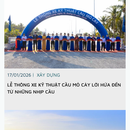
17/01/2026
XÂY DỰNG
LỄ THÔNG XE KỸ THUẬT CẦU MỎ CÀY LỜI HỨA ĐẾN
TỪ NHỮNG NHỊP CẦU