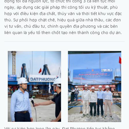
động tối đa nguồn lực, tổ chức thi công 3 ca liên tục mỗi
ngày, áp dụng các giải pháp thi công tối ưu kỹ thuật, phù
hợp với điều kiện địa chất, thủy văn và thời tiết khu vực đặc
thù. Sự phối hợp chặt chẽ, hiệu quả giữa nhà thầu, các đơn
vị tư vấn, chủ đầu tư, chính quyền địa phương và các bên
liên quan là yếu tố then chốt tạo nên thành công cho dự án.
Với sự kiện hợp long lần này, Đạt Phương tiếp tục khẳng