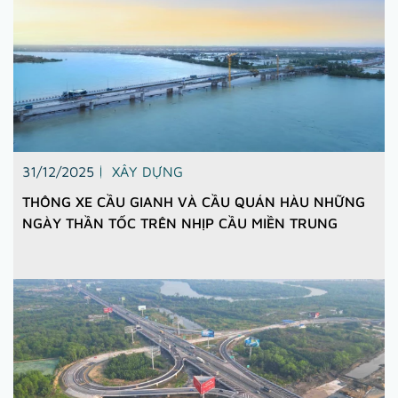
31/12/2025
XÂY DỰNG
THÔNG XE CẦU GIANH VÀ CẦU QUÁN HÀU NHỮNG
NGÀY THẦN TỐC TRÊN NHỊP CẦU MIỀN TRUNG